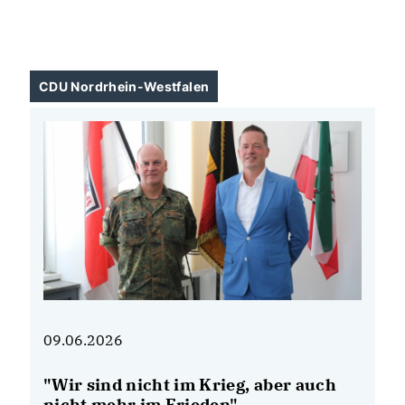
#
PolitikErleben
#
JugendImParlament
#
Bildung
📚🗨️
CDU Nordrhein-Westfalen
09.06.2026
08
"Wir sind nicht im Krieg, aber auch
N
de
nicht mehr im Frieden"
B