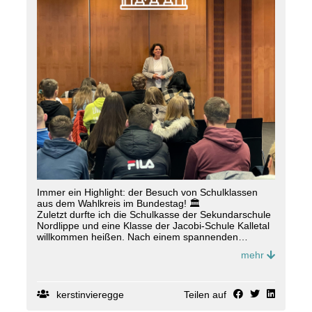
Immer ein Highlight: der Besuch von Schulklassen
aus dem Wahlkreis im Bundestag! 🏛️
Zuletzt durfte ich die Schulkasse der Sekundarschule
Nordlippe und eine Klasse der Jacobi-Schule Kalletal
willkommen heißen. Nach einem spannenden
Informationsvortrag über den Deutschen Bundestag
mehr
und einem Besuch der Besuchertribüne des
Plenarsaals hatte ich die Gelegenheit, mit den
Schülern einen inspirierenden Austausch zu treten.
Danke für euren Besuch und eure interessierten
kerstinvieregge
Teilen auf
Fragen! 🙌✨