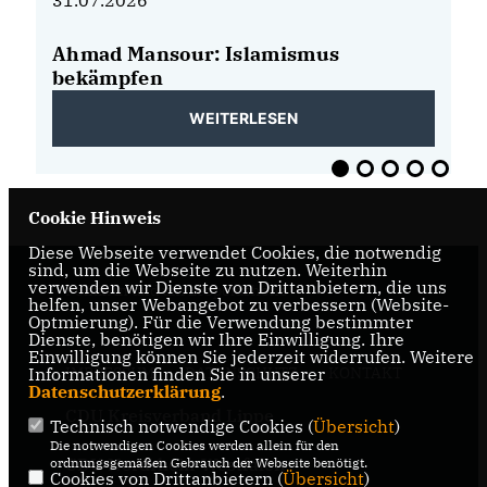
31.07.2026
31
Ahmad Mansour: Islamismus
K
bekämpfen
wi
WEITERLESEN
Cookie Hinweis
Diese Webseite verwendet Cookies, die notwendig
sind, um die Webseite zu nutzen. Weiterhin
verwenden wir Dienste von Drittanbietern, die uns
Politik in und um Leopoldshöhe
helfen, unser Webangebot zu verbessern (Website-
Optmierung). Für die Verwendung bestimmter
Dienste, benötigen wir Ihre Einwilligung. Ihre
Einwilligung können Sie jederzeit widerrufen. Weitere
Informationen finden Sie in unserer
IMPRESSUM
DATENSCHUTZ
KONTAKT
Datenschutzerklärung
.
CDU Kreisverband Lippe
Technisch notwendige Cookies (
Übersicht
)
Die notwendigen Cookies werden allein für den
CDU Nordrhein-Westfalen
ordnungsgemäßen Gebrauch der Webseite benötigt.
Cookies von Drittanbietern (
Übersicht
)