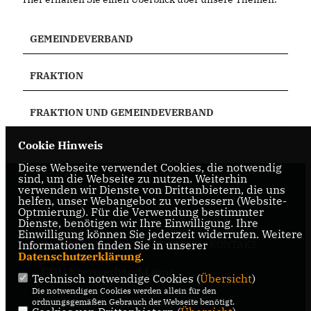
GEMEINDEVERBAND
FRAKTION
FRAKTION UND GEMEINDEVERBAND
Cookie Hinweis
Diese Webseite verwendet Cookies, die notwendig
sind, um die Webseite zu nutzen. Weiterhin
verwenden wir Dienste von Drittanbietern, die uns
Politik in und um Leopoldshöhe
helfen, unser Webangebot zu verbessern (Website-
Optmierung). Für die Verwendung bestimmter
Dienste, benötigen wir Ihre Einwilligung. Ihre
Einwilligung können Sie jederzeit widerrufen. Weitere
Informationen finden Sie in unserer
IMPRESSUM
DATENSCHUTZ
KONTAKT
Datenschutzerklärung
.
CDU Kreisverband Lippe
Technisch notwendige Cookies (
Übersicht
)
Die notwendigen Cookies werden allein für den
CDU Nordrhein-Westfalen
ordnungsgemäßen Gebrauch der Webseite benötigt.